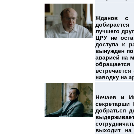
Жданов с 
добирается
лучшего друг
ЦРУ не оста
доступа к р
вынужден пом
аварией на м
обращаетс
встречается 
наводку на а
Нечаев и И
секретарши 
добраться д
выдержива
сотрудничат
выходит на