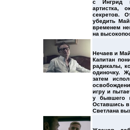
с Ингрид п
артистка, о
секретов. 
убедить Май
временем не
на высокопо
Нечаев и Ма
Капитан пон
радикалы, к
одиночку. Ж
затем испо
освобождени
игру и пыта
у бывшего г
Оставшись в
Светлана вых