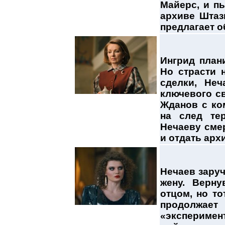
Майерс, и п
архиве Штаз
предлагает о
Ингрид плани
Но страсти 
сделки, Неч
ключевого с
Жданов с ко
на след те
Нечаеву смер
и отдать арх
Нечаев заруч
жену. Верну
отцом, но то
продолжает
«экспериме