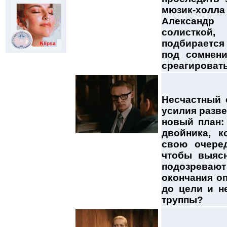
мюзик-холла
Александр
солисткой,
подбирается 
под сомнени
среагироват
Несчастный 
усилия разве
новый план:
двойника, к
свою очеред
чтобы выясн
подозревают
окончания о
до цели и н
труппы?