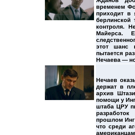
Жданов доб
временем Фос
приходит в 
берлинской 
контроля. Н
Майерса. 
следственног
этот шанс 
пытается ра
Нечаева — но
Нечаев оказ
держат в пл
архив Штази
помощи у Инг
штаба ЦРУ п
разработок
прошлом Ингр
что среди аг
американцам