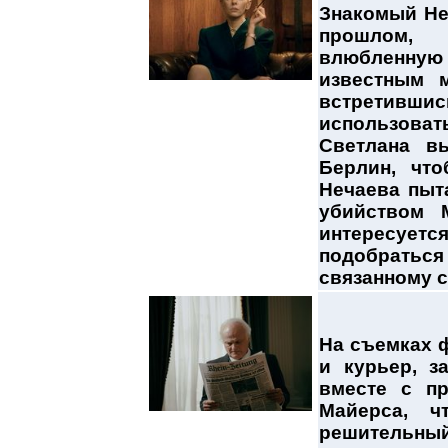
Знакомый Неч
прошлом, 
влюбленную
известным 
встретивш
использовать
Светлана в
Берлин, чт
Нечаева пыта
убийством 
интересуе
подобраться
связанному с
На съемках 
и курьер, з
вместе с пр
Майерса, ч
решительный