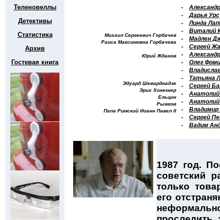
Теленовеллы
-
Александр
-
Дарья Урс
Детективы
-
Линда Ла
-
Виталий 
Статистика
Михаил Сергеевич Горбачев
-
Мадлен Д
Раиса Максимовна Горбачева
-
Сергей Жа
Архив
-
Александр
Юрий Жданов
Гостевая книга
-
Олег Фом
-
Владисла
-
Татьяна 
Эдуард Шеварднадзе
-
Сергей Ба
Эрих Хонеккер
-
Анатолий
Ельцин
-
Анатолий
Рыжков
-
Владимир
Папа Римский Иоанн Павел II
-
Сергей П
-
Вадим Ан
1987 год. П
советский р
только това
его отстраня
неформально
проследить 