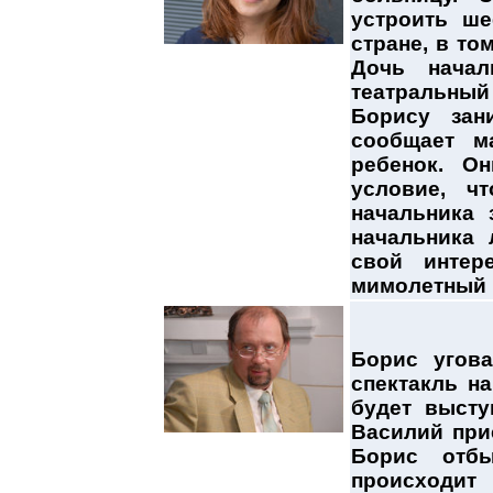
устроить ш
стране, в то
Дочь начал
театральны
Борису зан
сообщает м
ребенок. Он
условие, ч
начальника
начальника 
свой интер
мимолетный 
Борис угова
спектакль н
будет высту
Василий при
Борис отбы
происходит 