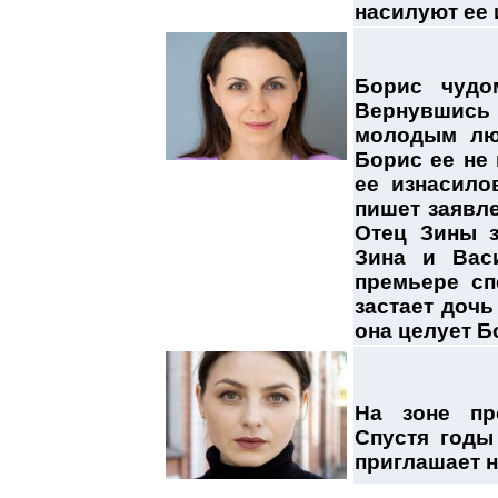
насилуют ее 
Борис чудо
Вернувшись
молодым люб
Борис ее не 
ее изнасило
пишет заявле
Отец Зины з
Зина и Васи
премьере сп
застает дочь
она целует Б
На зоне пр
Спустя годы
приглашает н