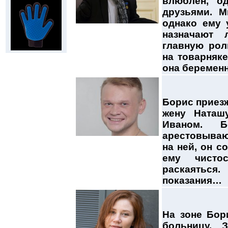
влюблен, од
друзьями. М
однако ему 
назначают 
главную рол
на товарняке
она беременн
Борис приезж
жену Наташ
Иваном. Б
арестовываю
на ней, он с
ему чисто
раскаятьс
показания…
На зоне Бор
больницу. 