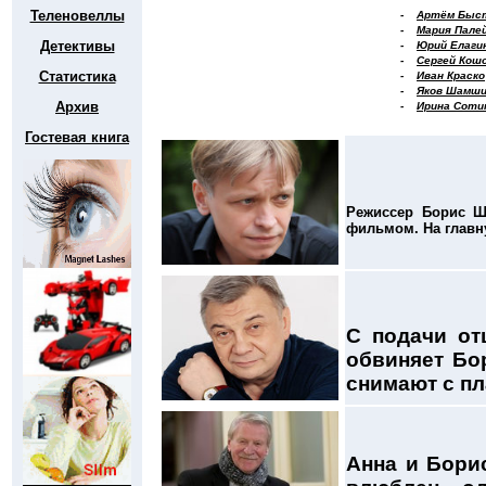
Теленовеллы
-
Артём Быс
-
Мария Пале
Детективы
-
Юрий Елаги
-
Сергей Кош
Статистика
-
Иван Краско
-
Яков Шамш
Архив
-
Ирина Соти
Гостевая книга
Режиссер Борис Ш
фильмом. На главну
С подачи от
обвиняет Бо
снимают с пл
Анна и Борис