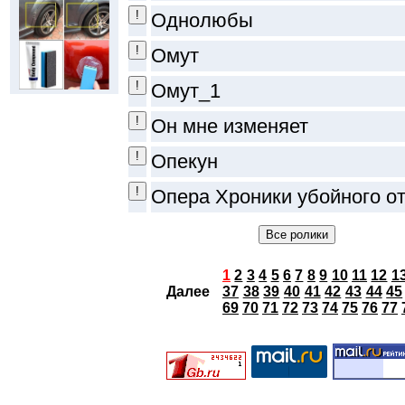
Однолюбы
Омут
Омут_1
Он мне изменяет
Опекун
Опера Хроники убойного о
1
2
3
4
5
6
7
8
9
10
11
12
1
Далее
37
38
39
40
41
42
43
44
45
69
70
71
72
73
74
75
76
77