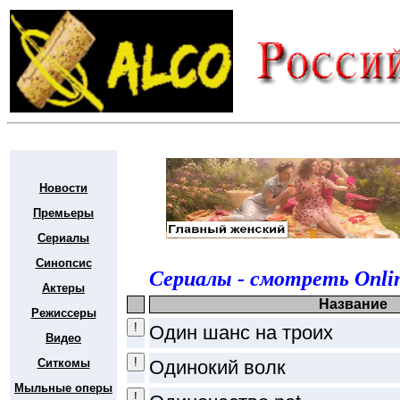
Новости
Премьеры
Сериалы
Синопсис
Сериалы - смотреть Onli
Актеры
Название
Режиссеры
Один шанс на троих
Видео
Ситкомы
Одинокий волк
Мыльные оперы